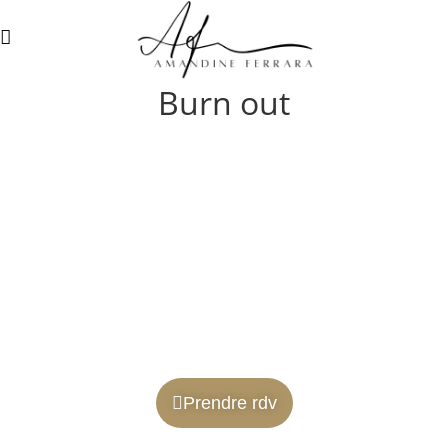
Burn out
BURN
OUT
Thérapeute à Nice
Prendre rdv